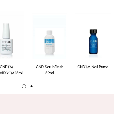
CND™
CND ScrubFresh
CND™ Nail Prime
ueRXx™ 15ml
59ml