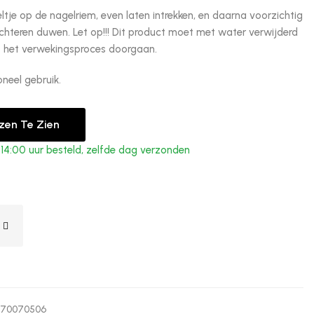
ltje op de nagelriem, even laten intrekken, en daarna voorzichtig
chteren duwen. Let op!!! Dit product moet met water verwijderd
ft het verwekingsproces doorgaan.
oneel gebruik.
jzen Te Zien
4:00 uur besteld, zelfde dag verzonden
370070506