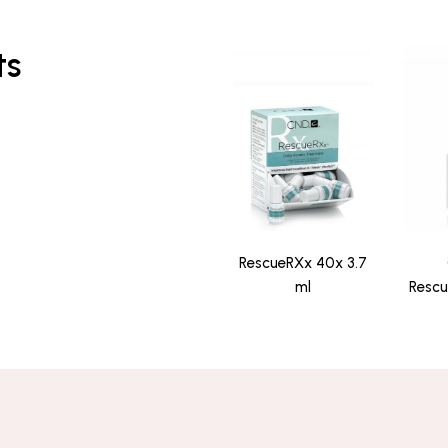
ts
RescueRXx 40x 3.7
ml
Resc