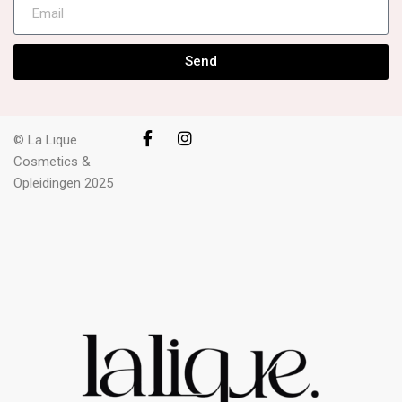
Send
© La Lique
Cosmetics &
Opleidingen 2025