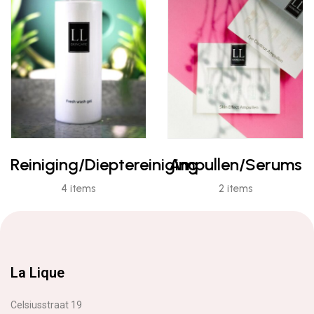
Reiniging/Dieptereiniging
Ampullen/Serums
4 items
2 items
La Lique
Celsiusstraat 19