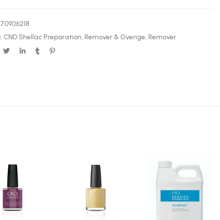
370906218
D
,
CND Shellac Preparation, Remover & Overige
,
Remover