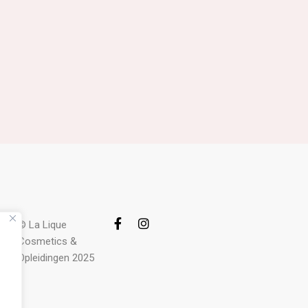
© La Lique
Cosmetics &
Opleidingen 2025