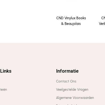
CND Vinylux Books
CN
& Beaujolais
Ver
Links
Informatie
Contact Ons
rieën
Veelgestelde Vragen
Algemene Voorwaarden