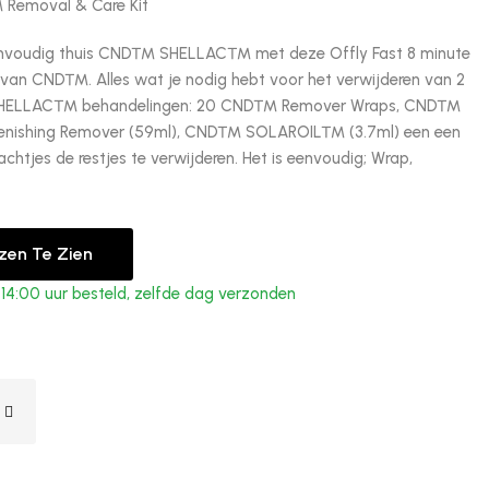
moval & Care Kit
eenvoudig thuis CND™ SHELLAC™ met deze Offly Fast 8 minute
 van CND™. Alles wat je nodig hebt voor het verwijderen van 2
HELLAC™ behandelingen: 20 CND™ Remover Wraps, CND™
nishing Remover (59ml), CND™ SOLAROIL™ (3.7ml) een een
chtjes de restjes te verwijderen. Het is eenvoudig; Wrap,
jzen Te Zien
4:00 uur besteld, zelfde dag verzonden