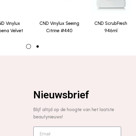
D Vinylux
CND Vinylux Seeing
CND ScrubFresh
bena Velvet
Citrine #440
946ml
Nieuwsbrief
Blijf altijd op de hoogte van het laatste
beautynieuws!