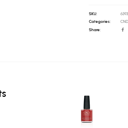
SKU:
639
Categories:
CN
Share:
ts