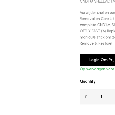
CND™ SHELLAC™ Re
Verwijder snel en 
Removal en Care kit
complete CND™ S
OFFLY FAST™ Reple
manicure stick om za
Remove & Restore!
Login Om Pri
Op werkdagen voor 1
Quantity