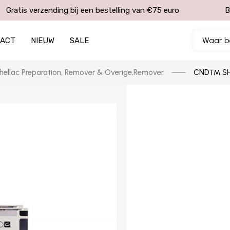
Gratis verzending bij een bestelling van €75 euro
B
TACT
NIEUW
SALE
ellac Preparation, Remover & Overige
,
Remover
CND™ SHE