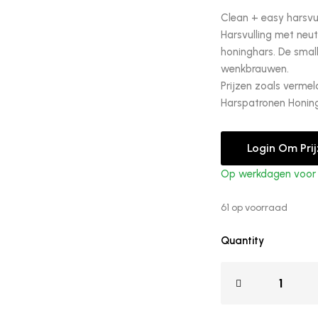
Clean + easy harsvul
Harsvulling met neut
honinghars. De small
wenkbrauwen.
Prijzen zoals vermel
Harspatronen Honing
Login Om Pri
Op werkdagen voor 1
61 op voorraad
Quantity