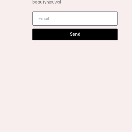
beautynieuws!
Send