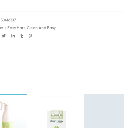
153416337
n + Easy Hars
,
Clean And Easy