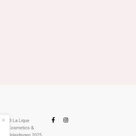
© La Lique
Cosmetics &
Opleidingen 2025