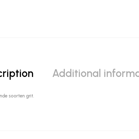
ription
Additional inform
lende soorten grit.