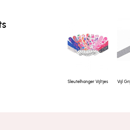
ts
Sleutelhanger Vijltjes
Vijl Gr