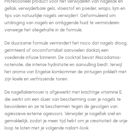
Professioneel product voor het verwijderen van nagellak en
gellak, verwijderbare gels, vloeistof en poeder, wraps, lijm en
tips van natuurlijke nagels verwijdert. Geformuleerd om
uitdroging van nagels en omliggende huid te verminderen
vanwege het oliegehalte in de formule.
De duurzame formule vermindert het risico dat nagels droog,
geïrriteerd of oncomfortabel aanvoelen dankzij een
voedende infusie binnenin. De cocktail bevat Macadamia-
notenolie, die intense hydratatie en aanvulling biedt, terwijl
het aroma van Engelse komkommer de zintuigen prikkelt met
zijn koele en verfrissende tonen.
De nagellakremover is afgewerkt met krachtige vitamine E,
die werkt om een sluier van bescherming over je nagels te
bevorderen en ze te beschermen tegen de gevolgen van
agressieve externe agressors. Verwijder je nagellak snel en
gemakkelijk, zodat je meer tijd hebt om je creativiteit de vrije
loop te laten met je volgende nailart-look.