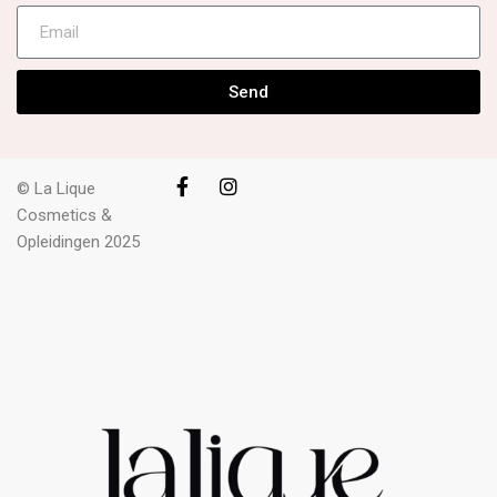
Send
© La Lique
Cosmetics &
Opleidingen 2025