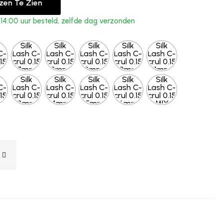
jzen Te Zien
4:00 uur besteld, zelfde dag verzonden
Silk
Silk
Silk
Silk
Silk
C-
Lash C-
Lash C-
Lash C-
Lash C-
Lash C-
.15
crul 0.15
crul 0.15
crul 0.15
crul 0.15
crul 0.15
m
7mm
8mm
9mm
10mm
11mm
Silk
Silk
Silk
Silk
Silk
C-
Lash C-
Lash C-
Lash C-
Lash C-
Lash C-
.15
crul 0.15
crul 0.15
crul 0.15
crul 0.15
crul 0.15
m
13mm
14mm
15mm
16mm
MIX