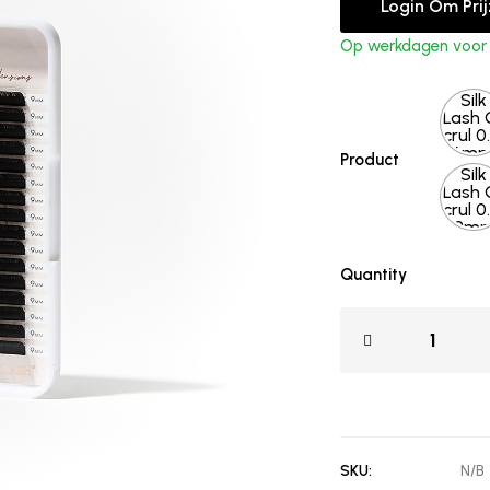
Login Om Pri
Op werkdagen voor 1
Silk
Lash 
crul 0
6m
Product
Silk
Lash 
crul 0
12m
Quantity
SKU:
N/B