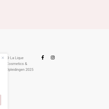
© La Lique
Cosmetics &
Opleidingen 2025