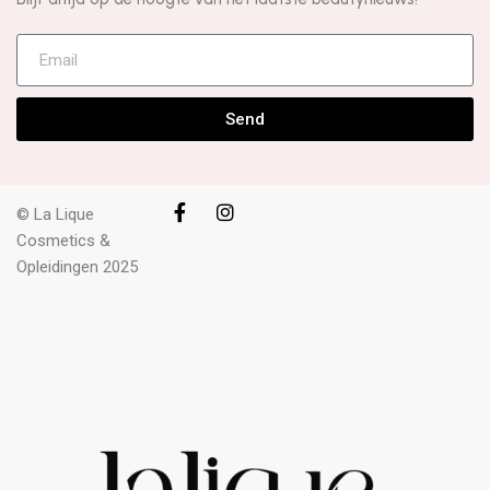
Send
© La Lique
Cosmetics &
Opleidingen 2025