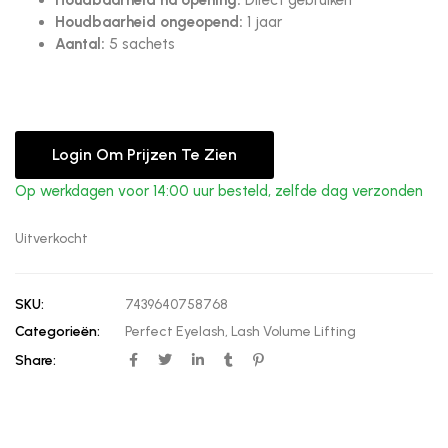
Houdbaarheid na opening:
Direct gebruiken
Houdbaarheid ongeopend:
1 jaar
Aantal:
5 sachets
Login Om Prijzen Te Zien
Op werkdagen voor 14:00 uur besteld, zelfde dag verzonden
Uitverkocht
SKU:
7439640758768
Categorieën:
Perfect Eyelash
,
Lash Volume Lifting
Share: