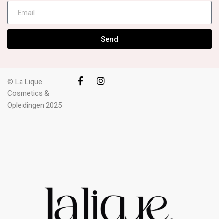
Send
© La Lique
Cosmetics &
Opleidingen 2025