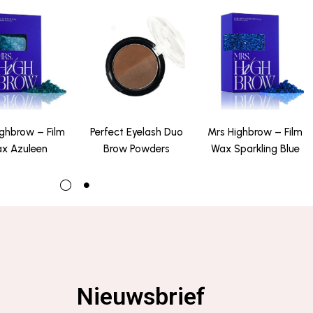
ghbrow – Film
Perfect Eyelash Duo
Mrs Highbrow – Film
x Azuleen
Brow Powders
Wax Sparkling Blue
Nieuwsbrief