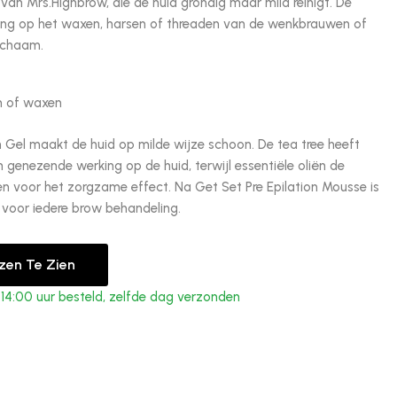
 van Mrs.Highbrow, die de huid grondig maar mild reinigt. De
ing op het waxen, harsen of threaden van de wenkbrauwen of
lichaam.
n of waxen
n Gel maakt de huid op milde wijze schoon. De tea tree heeft
genezende werking op de huid, terwijl essentiële oliën de
 voor het zorgzame effect. Na Get Set Pre Epilation Mousse is
voor iedere brow behandeling.
jzen Te Zien
4:00 uur besteld, zelfde dag verzonden