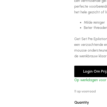
Een verfrissende gel
perfecte voorbereid
het hele gezicht of 
Milde reiniger
Beter threade
Get Set Pre Epilatio
een verzachtende en 
mousse ondersteunen
de wenkbrauw klaar 
Login Om Pri
Op werkdagen voor 1
11 op voorraad
Quantity