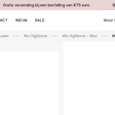
Gratis verzending bij een bestelling van €75 euro
B
TACT
NIEUW
SALE
auwen
Mrs Highbrow
Mrs Highbrow - Wax
M