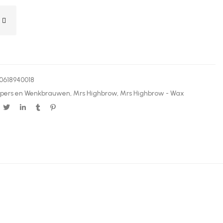
0618940018
pers en Wenkbrauwen
,
Mrs Highbrow
,
Mrs Highbrow - Wax