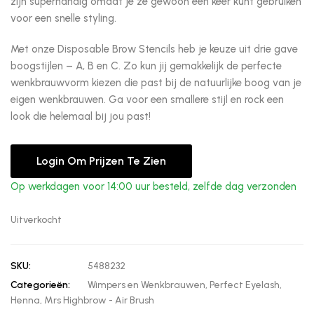
zijn superhandig omdat je ze gewoon een keer kunt gebruiken
voor een snelle styling.
Met onze Disposable Brow Stencils heb je keuze uit drie gave
boogstijlen – A, B en C. Zo kun jij gemakkelijk de perfecte
wenkbrauwvorm kiezen die past bij de natuurlijke boog van je
eigen wenkbrauwen. Ga voor een smallere stijl en rock een
look die helemaal bij jou past!
Login Om Prijzen Te Zien
Op werkdagen voor 14:00 uur besteld, zelfde dag verzonden
Uitverkocht
SKU:
5488232
Categorieën:
Wimpers en Wenkbrauwen
,
Perfect Eyelash
,
Henna
,
Mrs Highbrow - Air Brush