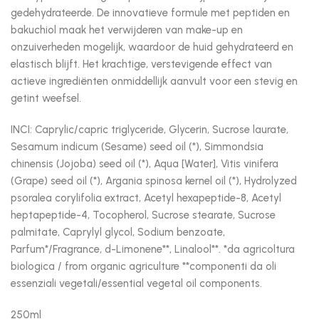
gedehydrateerde. De innovatieve formule met peptiden en
bakuchiol maak het verwijderen van make-up en
onzuiverheden mogelijk, waardoor de huid gehydrateerd en
elastisch blijft. Het krachtige, verstevigende effect van
actieve ingrediënten onmiddellijk aanvult voor een stevig en
getint weefsel.
INCI: Caprylic/capric triglyceride, Glycerin, Sucrose laurate,
Sesamum indicum (Sesame) seed oil (*), Simmondsia
chinensis (Jojoba) seed oil (*), Aqua [Water], Vitis vinifera
(Grape) seed oil (*), Argania spinosa kernel oil (*), Hydrolyzed
psoralea corylifolia extract, Acetyl hexapeptide-8, Acetyl
heptapeptide-4, Tocopherol, Sucrose stearate, Sucrose
palmitate, Caprylyl glycol, Sodium benzoate,
Parfum*/Fragrance, d-Limonene**, Linalool**. *da agricoltura
biologica / from organic agriculture **componenti da oli
essenziali vegetali/essential vegetal oil components.
250ml