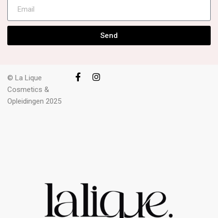
Send
© La Lique
Cosmetics &
Opleidingen 2025