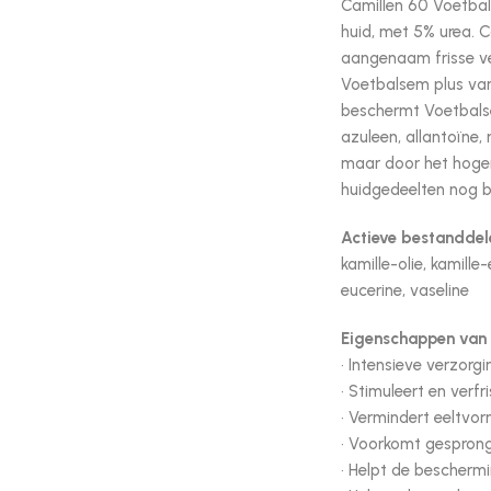
Camillen 60 Voetbal
huid, met 5% urea. C
aangenaam frisse ver
Voetbalsem plus van
beschermt Voetbalse
azuleen, allantoïne,
maar door het hoger
huidgedeelten nog 
Actieve bestanddel
kamille-olie, kamille
eucerine, vaseline
Eigenschappen van 
• Intensieve verzorg
• Stimuleert en verf
• Vermindert eeltvo
• Voorkomt gesprong
• Helpt de bescherm