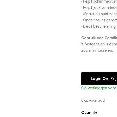
• Helpt schimmelvo
• Helpt jeuk vermind
• Maakt de huid zac
• Ondersteunt gene
• Biedt bescherming
Gebruik van Camill
’s Morgens en ’s av
zacht inmasseren.
Login Om Pri
Op werkdagen voor 1
6 op voorraad
Quantity