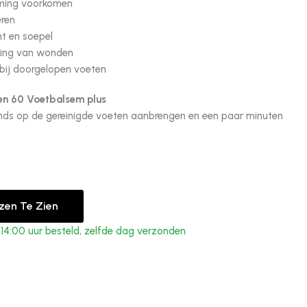
rming voorkomen
eren
ht en soepel
zing van wonden
 bij doorgelopen voeten
en 60 Voetbalsem plus
onds op de gereinigde voeten aanbrengen en een paar minuten
jzen Te Zien
4:00 uur besteld, zelfde dag verzonden