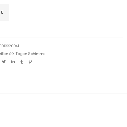
0019920041
illen 60
,
Tegen Schimmel