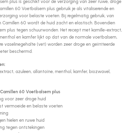
sem plus is geschikt voor de verzorging van zeer ruwe, droge
amillen 60 Voetbalsem plus gebruik je als vitaliserende en
zorging voor belaste voeten. Bij regelmatig gebruik, van
 Camillen 60 wordt de huid zacht en elastisch. Bovendien
m plus tegen schuurwonden. Het recept met kamille-extract,
 menthol en kamfer lijkt op dat van de normale voetbalsem,
e vaselinegehalte (vet) worden zeer droge en geïrriteerde
beter beschermd.
en:
-extract, azuleen, allantoïne, menthol, kamfer, biozwavel,
Camillen 60 Voetbalsem plus
ing voor zeer droge huid
rist vermoeide en belaste voeten
rming
en hielen en ruwe huid
ing tegen ontstekingen