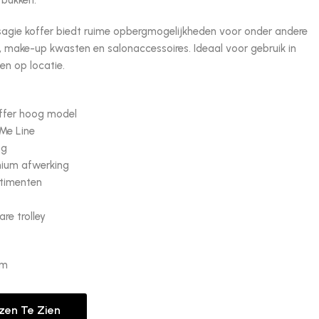
 bukken.
isagie koffer biedt ruime opbergmogelijkheden voor onder andere
, make-up kwasten en salonaccessoires. Ideaal voor gebruik in
ten op locatie.
ffer hoog model
 Me Line
ng
nium afwerking
timenten
re trolley
mm
jzen Te Zien