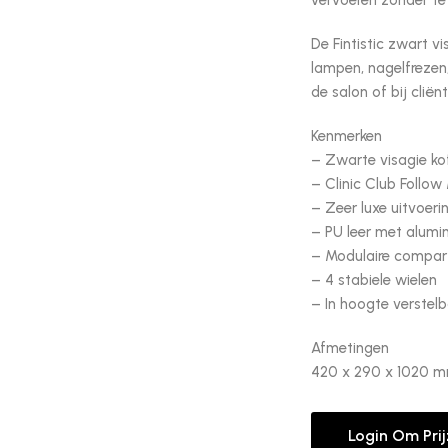
vervoeren zonder te
De Fintistic zwart v
lampen, nagelfrezen
de salon of bij cliën
Kenmerken
– Zwarte visagie ko
– Clinic Club Follow
– Zeer luxe uitvoeri
– PU leer met alumi
– Modulaire compar
– 4 stabiele wielen
– In hoogte verstelba
Afmetingen
420 x 290 x 1020 
Login Om Pri