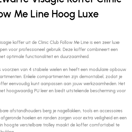
low Me Line Hoog Luxe
isagie koffer uit de Clinic Club Follow Me Line is een zeer luxe
en voor professioneel gebruik. Deze koffer combineert een
g met optimale functionaliteit en duurzaamheid.
s voorzien van 4 stabiele wielen en heeft een modulaire opbouw
rtimenten. Enkele compartimenten zijn demontabel, zodat je
offer eenvoudig kunt aanpassen aan jouw werkzaamheden. Het
d met hoogwaardig PU leer en biedt uitstekende bescherming voor
bare afstandhouders berg je nagellakken, tools en accessoires
e afgeronde hoeken en randen zorgen voor extra veiligheid en een
in hoogte verstelbare trolley maakt de koffer comfortabel te