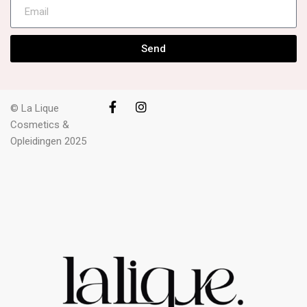
Send
© La Lique
Cosmetics &
Opleidingen 2025