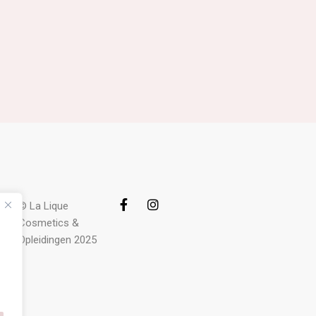
© La Lique
Cosmetics &
Opleidingen 2025