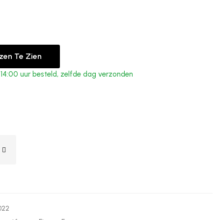
jzen Te Zien
4:00 uur besteld, zelfde dag verzonden
022