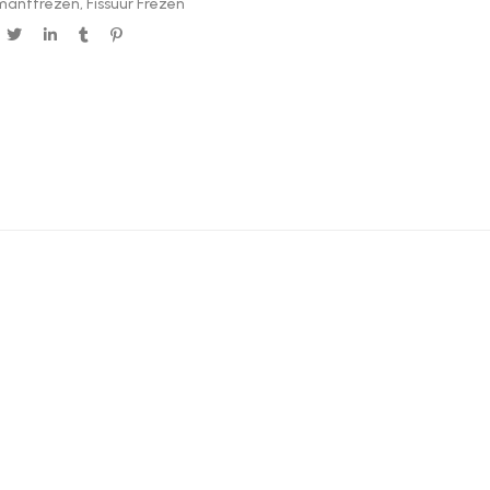
mantfrezen
,
Fissuur Frezen