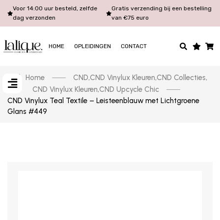
Voor 14:00 uur besteld, zelfde
Gratis verzending bij een bestelling
dag verzonden
van €75 euro
HOME
OPLEIDINGEN
CONTACT
Home
CND
,
CND Vinylux Kleuren
,
CND Collecties
,
CND Vinylux Kleuren
,
CND Upcycle Chic
CND Vinylux Teal Textile – Leisteenblauw met Lichtgroene
Glans #449