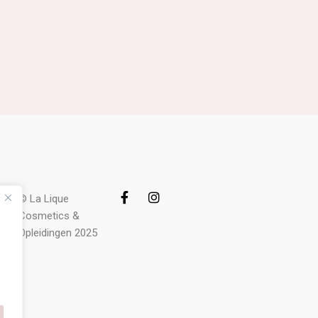
© La Lique
Cosmetics &
Opleidingen 2025