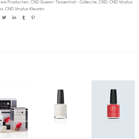
uwe Producten
,
CND Queen-Tessential - Collectie
,
CND
,
CND Vinylux
es
,
CND Vinylux Kleuren