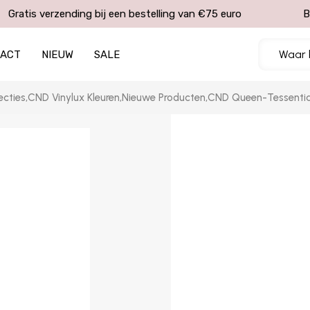
Gratis verzending bij een bestelling van €75 euro
B
TACT
NIEUW
SALE
ecties
,
CND Vinylux Kleuren
,
Nieuwe Producten
,
CND Queen-Tessential