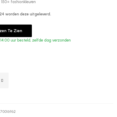
n 150+ fashionkleuren
24 worden deze uitgeleverd.
jzen Te Zien
4:00 uur besteld, zelfde dag verzonden
370016962