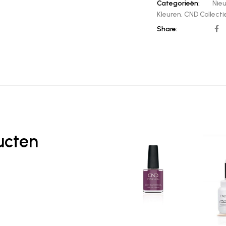
Categorieën:
Nie
Kleuren
,
CND Collecti
Share:
ucten