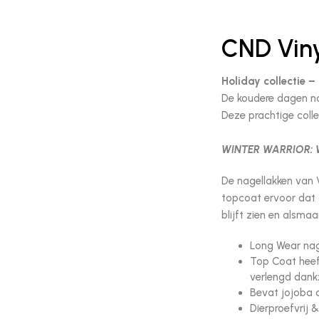
CND Viny
Holiday collectie –
De koudere dagen na
Deze prachtige colle
WINTER WARRIOR: Wit
De nagellakken va
topcoat ervoor dat 
blijft zien en alsmaa
Long Wear nage
Top Coat heef
verlengd dankzi
Bevat jojoba o
Dierproefvrij &