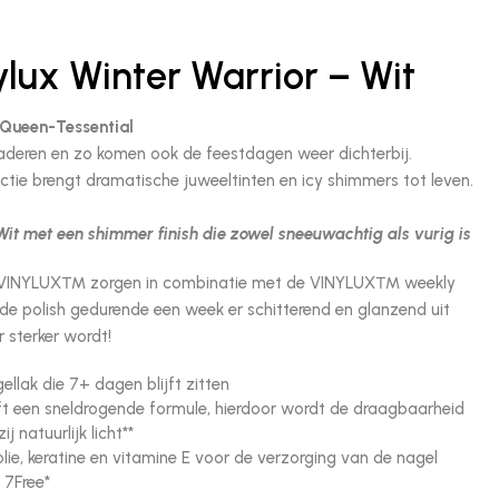
lux Winter Warrior – Wit
 Queen-Tessential
deren en zo komen ook de feestdagen weer dichterbij.
ctie brengt dramatische juweeltinten en icy shimmers tot leven.
 met een shimmer finish die zowel sneeuwachtig als vurig is
n VINYLUX™ zorgen in combinatie met de VINYLUX™ weekly
de polish gedurende een week er schitterend en glanzend uit
r sterker wordt!
llak die 7+ dagen blijft zitten
t een sneldrogende formule, hierdoor wordt de draagbaarheid
j natuurlijk licht**
lie, keratine en vitamine E voor de verzorging van de nagel
 7Free*