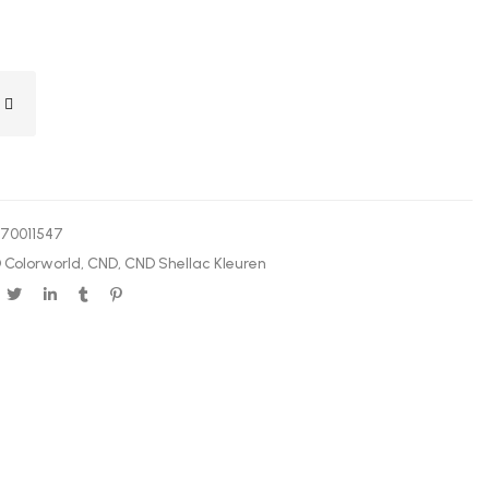
370011547
 Colorworld
,
CND
,
CND Shellac Kleuren