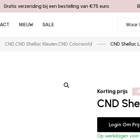
Gratis verzending bij een bestelling van €75 euro
B
TACT
NIEUW
SALE
CND
,
CND Shellac Kleuren
,
CND Colorworld
CND Shellac L
Korting prijs
-
CND Shel
Login Om Pri
Op werkdagen voor 1