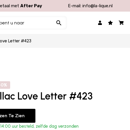
etaal met
After Pay
E-mail:
info@la-lique.nl
ove Letter #423
40%
lac Love Letter #423
jzen Te Zien
4:00 uur besteld, zelfde dag verzonden