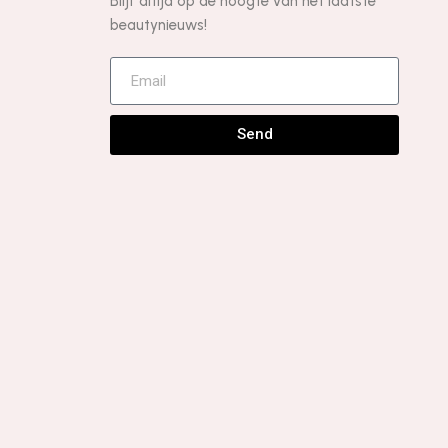
Blijf altijd op de hoogte van het laatste
beautynieuws!
Send