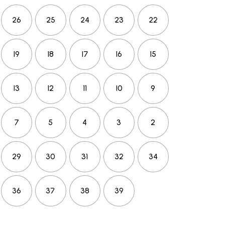
26
25
24
23
22
19
18
17
16
15
13
12
11
10
9
7
5
4
3
2
29
30
31
32
34
36
37
38
39