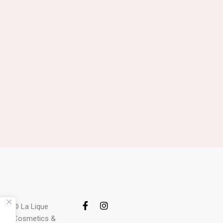
© La Lique
Cosmetics &