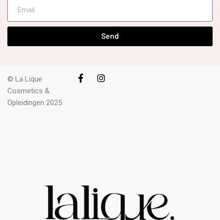
Send
© La Lique
Cosmetics &
Opleidingen 2025